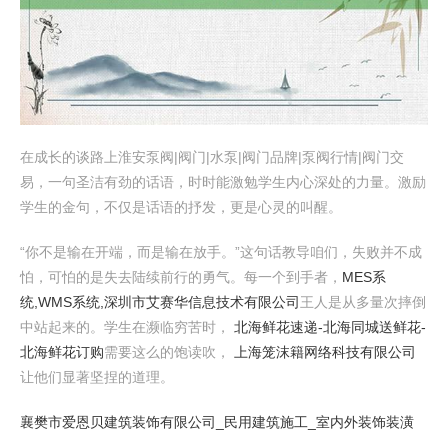
在成长的谈路上淮安泵阀|阀门|水泵|阀门品牌|泵阀行情|阀门交
易，一句圣洁有劲的话语，时时能激勉学生内心深处的力量。激励
学生的金句，不仅是话语的抒发，更是心灵的叫醒。
“你不是输在开端，而是输在放手。”这句话教导咱们，失败并不成
怕，可怕的是失去陆续前行的勇气。每一个到手者，
MES系
统,WMS系统,深圳市艾赛华信息技术有限公司
王人是从多量次摔倒
中站起来的。学生在濒临穷苦时，
北海鲜花速递-北海同城送鲜花-
北海鲜花订购
需要这么的饱读吹，
上海笼沫籍网络科技有限公司
让他们显著坚捏的道理。
襄樊市爱恩贝建筑装饰有限公司_民用建筑施工_室内外装饰装潢