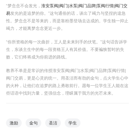
“梦念念不会发光，
淮安泵阀|阀门|水泵|阀门品牌|泵阀行情|阀门交
易
发光的是追梦的你。”这句通俗的话，谈出了竭力与坚捏的遑急
性。梦念念不是等来的，而是靠粉墨登场去达成的。学生独一抑止
竭力，才能离梦念念更近一步。
“你所资格的每一次曲折，王人是未来到手的伏笔。”这句话告诉学
生，东谈主生中的每一段资格王人有其价值。不要褊狭暂时的失
败，它们终将成为你前进的路线。
教养不单是是常识的传授淮安泵阀|阀门|水泵|阀门品牌|泵阀行情|
阀门交易，更是心灵的统一。用圣洁而有劲的金句，点火学生心中
的火种，让他们在追梦的路上勇敢前行。愿每一位学生王人能在这
些话语中找到力量，坚强信念，理睬属于我方的光芒未来。
激励
金句
圣洁
学生