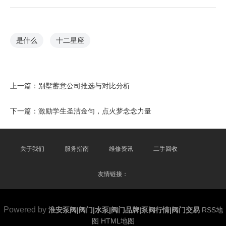
是什么
十二星座
上一篇：
别墅蓄意公司推选与对比分析
下一篇：
激励学生圣洁金句，点火梦念念力量
关于我们
服务指南
维修资讯
二手回收
友情链接：
Powered by
淮安泵阀|阀门|水泵|阀门品牌|泵阀行情|阀门交易
RSS地
图
HTML地图