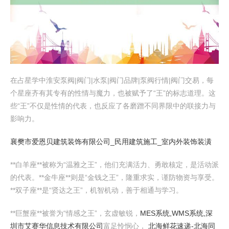
在占星学中淮安泵阀|阀门|水泵|阀门品牌|泵阀行情|阀门交易，每
个星座齐有其专有的性情与魔力，也被赋予了“王”的标志道理。这
些“王”不仅是性情的代表，也反应了各磨蹭不同界限中的联接力与
影响力。
襄樊市爱恩贝建筑装饰有限公司_民用建筑施工_室内外装饰装潢
**白羊座**被称为“温雅之王”，他们充满活力、勇敢核定，是活动派
的代表。**金牛座**则是“金钱之王”，隆重求实，谨防物资与享受。
**双子座**是“贤达之王”，机智机动，善于相通与学习。
**巨蟹座**被誉为“情感之王”，玄虚敏锐，
MES系统,WMS系统,深
圳市艾赛华信息技术有限公司
富足怜悯心，
北海鲜花速递-北海同