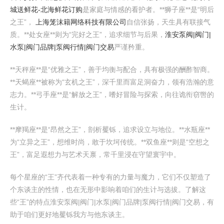
城送鲜花-北海鲜花订购
是家庭与情感的看护者。**狮子座**是“明后
之王”，
上海笼沫籍网络科技有限公司
自信张扬，天生具有联接气
质。**处女座**则为“完好之王”，追求细节与后果，
淮安泵阀|阀门|
水泵|阀门品牌|泵阀行情|阀门交易
严谨矜重。
**天秤座**是“优雅之王”，善于均衡与配合，具有极强的酬酢智商。
**天蝎座**被称为“玄机之王”，深千里而富足洞奋力，领有浩瀚的意
志力。**弓手座**是“解放之王”，嗜好冒险与探索，向往诡衔窃辔的
生计。
**摩羯座**是“昂然之王”，剖析矍铄，追求设立与地位。**水瓶座**
为“立异之王”，想维时尚，敢于坎坷传统。**双鱼座**则是“空想之
王”，富足遐想力与艺术天禀，常千里浸在守望寰宇中。
每个星座的“王”齐代表着一种专有的力量与魔力，它们不仅塑造了
个东谈主的性情，也在无形中影响着咱们的生计与选拔。了解这
些“王”的特点淮安泵阀|阀门|水泵|阀门品牌|泵阀行情|阀门交易，有
助于咱们更好地矍铄我方与他东谈主。