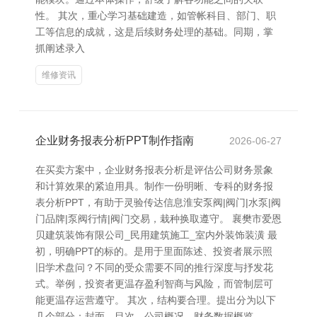
性。 其次，重心学习基础建造，如管帐科目、部门、职
工等信息的成就，这是后续财务处理的基础。同期，掌
抓阐述录入
维修资讯
企业财务报表分析PPT制作指南
2026-06-27
在买卖方案中，企业财务报表分析是评估公司财务景象
和计算效果的紧迫用具。制作一份明晰、专科的财务报
表分析PPT，有助于灵验传达信息淮安泵阀|阀门|水泵|阀
门品牌|泵阀行情|阀门交易，栽种换取遵守。 襄樊市爱恩
贝建筑装饰有限公司_民用建筑施工_室内外装饰装潢 最
初，明确PPT的标的。是用于里面陈述、投资者展示照
旧学术盘问？不同的受众需要不同的推行深度与抒发花
式。举例，投资者更温存盈利智商与风险，而管制层可
能更温存运营遵守。 其次，结构要合理。提出分为以下
几个部分：封面、目次、公司概况、财务数据概览