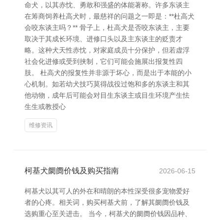
命犬，以其赤忱、勇敢和强盛的体能著称。许多东谈主
在筹商饲养杜高犬时，最慈祥的问题之一即是：**杜高犬
会咬东谈主吗？** 骨子上，杜高犬是否咬东谈主，主要
取决于其成长环境、进修口头以及主东谈主的贬责才
略。这种犬天性赤忱，对家庭成员十分保护，但若虚浮
社会化进修或受到挟制，它们可能会施展出报复性四
肢。 杜高犬的报复性并非源于坏心，而是出于本能的小
心机制。如若幼犬技巧莫得战役过饱和多的东谈主和其
他动物，成年后可能会对目生东谈主或目生环境产生怯
生生或教授心
维修资讯
柯基犬阛阓价钱及购买指南
2026-06-15
柯基犬以其可人的外在和晴朗的本性深受很多宠物爱好
者的心疼。相关词，购买柯基犬前，了解其阛阓价钱及
选购重心至关进击。 当今，柯基犬的阛阓价钱因品种、