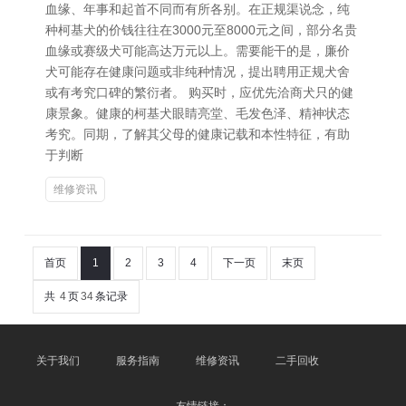
血缘、年事和起首不同而有所各别。在正规渠说念，纯
种柯基犬的价钱往往在3000元至8000元之间，部分名贵
血缘或赛级犬可能高达万元以上。需要能干的是，廉价
犬可能存在健康问题或非纯种情况，提出聘用正规犬舍
或有考究口碑的繁衍者。 购买时，应优先洽商犬只的健
康景象。健康的柯基犬眼睛亮堂、毛发色泽、精神状态
考究。同期，了解其父母的健康记载和本性特征，有助
于判断
维修资讯
首页
1
2
3
4
下一页
末页
共
4
页
34
条记录
关于我们
服务指南
维修资讯
二手回收