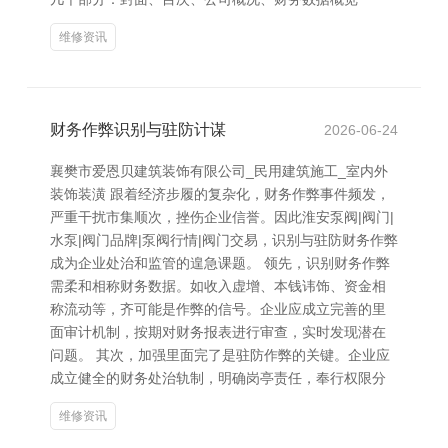
维修资讯
财务作弊识别与驻防计谋
2026-06-24
襄樊市爱恩贝建筑装饰有限公司_民用建筑施工_室内外
装饰装潢 跟着经济步履的复杂化，财务作弊事件频发，
严重干扰市集顺次，挫伤企业信誉。因此淮安泵阀|阀门|
水泵|阀门品牌|泵阀行情|阀门交易，识别与驻防财务作弊
成为企业处治和监管的遑急课题。 领先，识别财务作弊
需柔和相称财务数据。如收入虚增、本钱讳饰、资金相
称流动等，齐可能是作弊的信号。企业应成立完善的里
面审计机制，按期对财务报表进行审查，实时发现潜在
问题。 其次，加强里面完了是驻防作弊的关键。企业应
成立健全的财务处治轨制，明确岗亭责任，奉行权限分
维修资讯