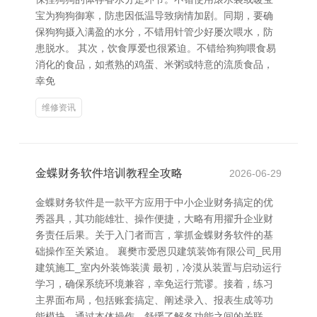
宝为狗狗御寒，防患因低温导致病情加剧。同期，要确
保狗狗摄入满盈的水分，不错用针管少好屡次喂水，防
患脱水。 其次，饮食厚爱也很紧迫。不错给狗狗喂食易
消化的食品，如煮熟的鸡蛋、米粥或特意的流质食品，
幸免
维修资讯
金蝶财务软件培训教程全攻略
2026-06-29
金蝶财务软件是一款平方应用于中小企业财务搞定的优
秀器具，其功能雄壮、操作便捷，大略有用擢升企业财
务责任后果。关于入门者而言，掌抓金蝶财务软件的基
础操作至关紧迫。 襄樊市爱恩贝建筑装饰有限公司_民用
建筑施工_室内外装饰装潢 最初，冷漠从装置与启动运行
学习，确保系统环境兼容，幸免运行荒谬。接着，练习
主界面布局，包括账套搞定、阐述录入、报表生成等功
能模块。通过本体操作，舒缓了解各功能之间的关联