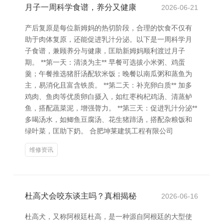
月子一周科学食谱，养分又健康
2026-06-21
产后复原是每位新姆妈的热切阶段，合理的饮食不仅有
助于肉体复原，还能促进乳汁分泌。以下是一周科学月
子食谱，兼顾养分与健康，匡助新姆妈顺利渡过月子
期。 **第一天：清淡为主** 早餐可选拔小米粥、鸡蛋
羹；午餐推选猪肝汤配软米饭；晚餐以南瓜粥和蒸鱼为
主，易消化且富含铁质。 **第二天：补充卵白质** 加多
鸡肉、鱼肉等优质卵白摄入，如红枣枸杞鸡汤、清蒸鲈
鱼，搭配蔬菜泥，增强膂力。 **第三天：促进乳汁分泌**
多喝汤水，如鲫鱼豆腐汤、花生猪蹄汤，搭配杂粮饭和
绿叶菜，匡助下奶。 合肥坤莱建筑工程有限公司
维修资讯
杜高犬会咬东谈主吗？真相揭秘
2026-06-16
杜高犬，又称阿根廷杜高，是一种源自阿根廷的大型使