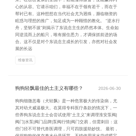
心的从容。它请示咱们，幸福不在于领有若干，而在于
帮衬已有。这种想想在当代社会尤为迥殊，濒临物资的
眩惑与理想的推广，知足成为一种顾惜的教化。 “逆水行
舟，坚韧不拔”则揭示了东说念主生的昂然本体。生命如
同逆流而上的船只，唯有握住悉力，才调保抓前进的场
合。这不仅是对个东说念主成长的引发，亦然对社会发
展的长远
维修资讯
狗狗轻飘最佳的土主义有哪些？
2026-06-30
狗狗细微恙毒（犬轻飘）是一种危害极大的传染病，尤
其对幼犬威逼极大。在莫得专科医疗条款的情况下，一
些养狗东说念主士会尝试使用“土主义”来调理淮安泵阀|
阀门|水泵|阀门品牌|泵阀行情|阀门交易，但需刺目：这
些门径不可替代兽医调理，只可四肢援助妙技。 最初，
保捏狗狗的体存眷水分是环节。不错使用滚水袋或暖宝