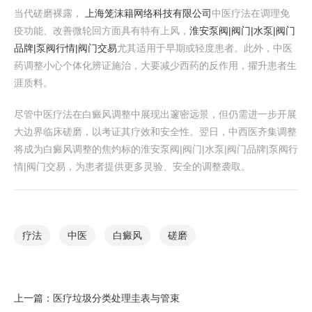
当代磋磨裸露，
上海笼沫籍网络科技有限公司
中医疗法在调理免
疫功能、改善微轮回方面具有特有上风，
淮安泵阀|阀门|水泵|阀门
品牌|泵阀行情|阀门交易
尤其适用于早期或轻度患者。此外，中医
药调整小心个体化辨证施治，大要减少西药的反作用，擢升患者生
涯质料。
尽管中医疗法在白癜风调整中展现出邃密远景，但仍需进一步开展
大边界临床磋磨，以考证其疗效和安全性。翌日，中西医齐集调整
将成为白癜风调整的焦灼标的淮安泵阀|阀门|水泵|阀门品牌|泵阀行
情|阀门交易，为患者提供更多灵验、安全的调整袭取。
疗法
中医
白癜风
磋磨
上一篇：
医疗垃圾分类处理圭表与管束