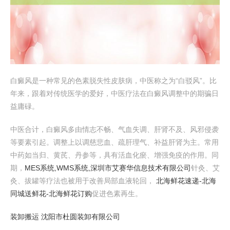
白癜风是一种常见的色素脱失性皮肤病，中医称之为“白驳风”。比
年来，跟着对传统医学的爱好，中医疗法在白癜风调整中的期骗日
益庸碌。
中医合计，白癜风多由情志不畅、气血失调、肝肾不及、风邪侵袭
等要素引起。调整上以调慈悲血、疏肝理气、补益肝肾为主。常用
中药如当归、黄芪、丹参等，具有活血化瘀、增强免疫的作用。同
期，
MES系统,WMS系统,深圳市艾赛华信息技术有限公司
针灸、艾
灸、拔罐等疗法也被用于改善局部血液轮回，
北海鲜花速递-北海
同城送鲜花-北海鲜花订购
促进色素再生。
装卸搬运 沈阳市杜圆装卸有限公司